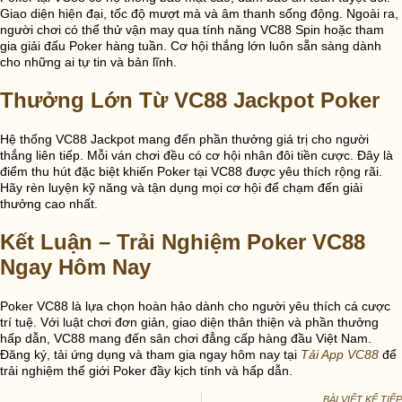
Giao diện hiện đại, tốc độ mượt mà và âm thanh sống động. Ngoài ra,
người chơi có thể thử vận may qua tính năng VC88 Spin hoặc tham
gia giải đấu Poker hàng tuần. Cơ hội thắng lớn luôn sẵn sàng dành
cho những ai tự tin và bản lĩnh.
Thưởng Lớn Từ VC88 Jackpot Poker
Hệ thống VC88 Jackpot mang đến phần thưởng giá trị cho người
thắng liên tiếp. Mỗi ván chơi đều có cơ hội nhân đôi tiền cược. Đây là
điểm thu hút đặc biệt khiến Poker tại VC88 được yêu thích rộng rãi.
Hãy rèn luyện kỹ năng và tận dụng mọi cơ hội để chạm đến giải
thưởng cao nhất.
Kết Luận – Trải Nghiệm Poker VC88
Ngay Hôm Nay
Poker VC88 là lựa chọn hoàn hảo dành cho người yêu thích cá cược
trí tuệ. Với luật chơi đơn giản, giao diện thân thiện và phần thưởng
hấp dẫn, VC88 mang đến sân chơi đẳng cấp hàng đầu Việt Nam.
Đăng ký, tải ứng dụng và tham gia ngay hôm nay tại
Tải App VC88
để
trải nghiệm thế giới Poker đầy kịch tính và hấp dẫn.
BÀI VIẾT KẾ TIẾP